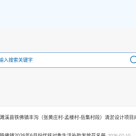
濉溪县铁佛镇丰沟（张黄庄村-孟楼村-岳集村段）清淤设计项
铁佛镇2026年6月份优抚对象生活补助发放花名册
2026-07-10