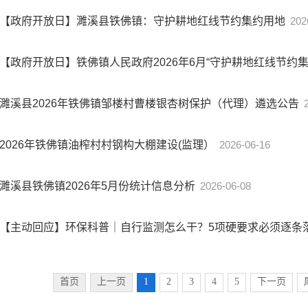
【政府开放日】濉溪县铁佛镇：守护耕地红线节约集约用地
202
【政府开放日】铁佛镇人民政府2026年6月“守护耕地红线节约
濉溪县2026年铁佛镇邹楼村曹楼银杏树保护（代理）遴选公告
2026年铁佛镇油榨村村钢构大棚建设(监理）
2026-06-16
濉溪县铁佛镇2026年5月份统计信息分析
2026-06-08
【主动回应】环保科普｜自行监测怎么干？5项硬要求必须逐条
首页
上一页
1
2
3
4
5
下一页