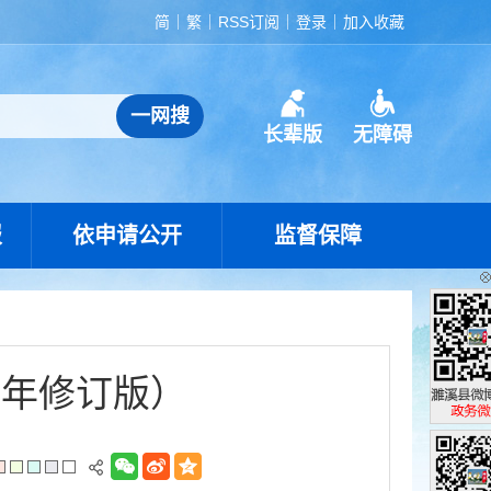
简
繁
RSS订阅
登录
加入收藏
长辈版
无障碍
报
依申请公开
监督保障
9年修订版）
濉溪县政
政务微博