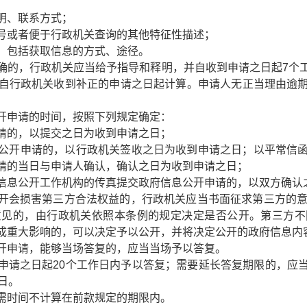
明、联系方式；
号或者便于行政机关查询的其他特征性描述；
，包括获取信息的方式、途径。
确的，行政机关应当给予指导和释明，并自收到申请之日起7个
自行政机关收到补正的申请之日起计算。申请人无正当理由逾
开申请的时间，按照下列规定确定：
请的，以提交之日为收到申请之日；
公开申请的，以行政机关签收之日为收到申请之日；以平常信
请的当日与申请人确认，确认之日为收到申请之日；
信息公开工作机构的传真提交政府信息公开申请的，以双方确认
开会损害第三方合法权益的，行政机关应当书面征求第三方的意
意见的，由行政机关依照本条例的规定决定是否公开。第三方不
成重大影响的，可以决定予以公开，并将决定公开的政府信息内
开申请，能够当场答复的，应当当场予以答复。
申请之日起20个工作日内予以答复；需要延长答复期限的，应
日。
需时间不计算在前款规定的期限内。