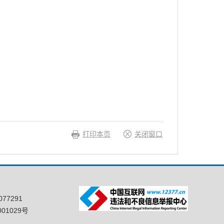
打印本页
关闭窗口
77291
01029号