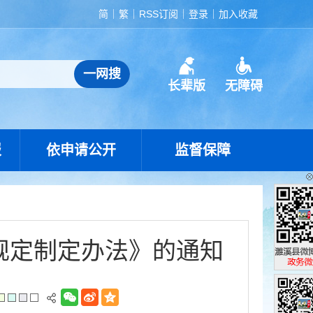
简
繁
RSS订阅
登录
加入收藏
长辈版
无障碍
报
依申请公开
监督保障
规定制定办法》的通知
濉溪县政
政务微博