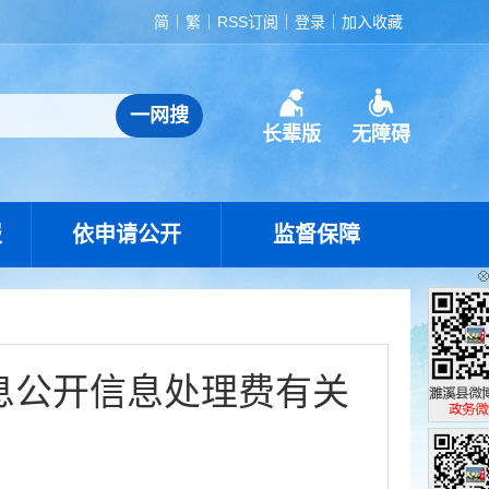
简
繁
RSS订阅
登录
加入收藏
长辈版
无障碍
报
依申请公开
监督保障
息公开信息处理费有关
濉溪县政
政务微博