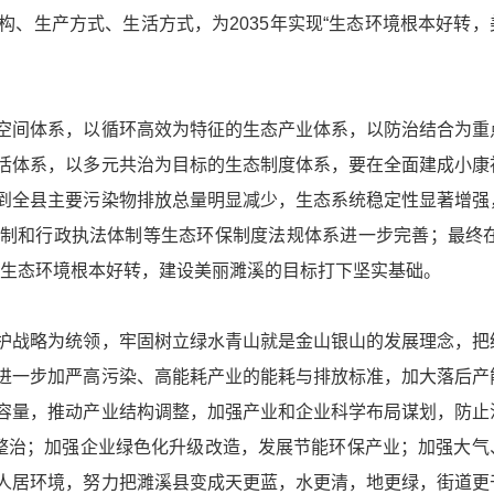
、生产方式、生活方式，为2035年实现“生态环境根本好转，
空间体系，以循环高效为特征的生态产业体系，以防治结合为重
活体系，以多元共治为目标的生态制度体系，要在全面建成小康
到全县主要污染物排放总量明显减少，生态系统稳定性显著增强
制和行政执法体制等生态环保制度法规体系进一步完善；最终在
现生态环境根本好转，建设美丽濉溪的目标打下坚实基础。
护战略为统领，牢固树立绿水青山就是金山银山的发展理念，把
进一步加严高污染、高能耗产业的能耗与排放标准，加大落后产
容量，推动产业结构调整，加强产业和企业科学布局谋划，防止
合整治；加强企业绿色化升级改造，发展节能环保产业；加强大气
人居环境，努力把濉溪县变成天更蓝，水更清，地更绿，街道更