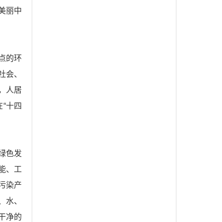
美丽中
点的环
社会、
，人居
“十四
绿色发
能、工
污染产
、水、
干净的