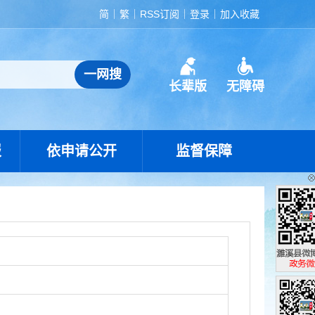
简
繁
RSS订阅
登录
加入收藏
长辈版
无障碍
报
依申请公开
监督保障
濉溪县政
政务微博