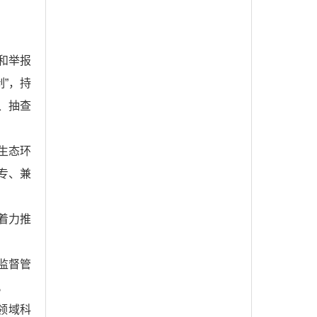
和举报
制”，持
、抽查
生态环
专、兼
着力推
监督管
。
领域科