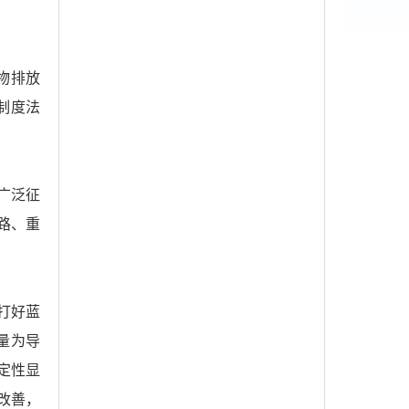
物排放
制度法
广泛征
路、重
打好蓝
量为导
定性显
改善，