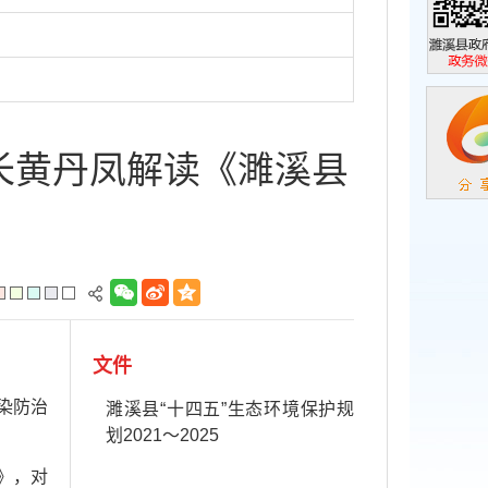
濉溪县政
政务微信
长黄丹凤解读《濉溪县
文件
染防治
濉溪县“十四五”生态环境保护规
划2021～2025
》，对