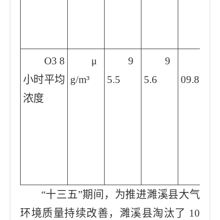
O3 8
μ
9
9
1
小时平均
g/m³
5.5
5.6
09.8
浓度
“十三五”期间，为推进濉溪县大气
环境质量持续改善，濉溪县淘汰了 10