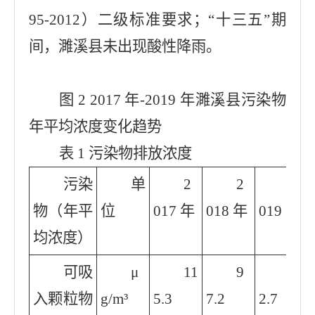
95-2012）二级标准要求；“十三五”期
间，濉溪县未出现酸性降雨。
图 2 2017 年-2019 年濉溪县污染物
年平均浓度变化趋势
表 1 污染物排放浓度
污染
单
2
2
2
物（年平
位
017 年
018 年
019 年
均浓度）
可吸
μ
11
9
9
入颗粒物
g/m³
5.3
7.2
2.7