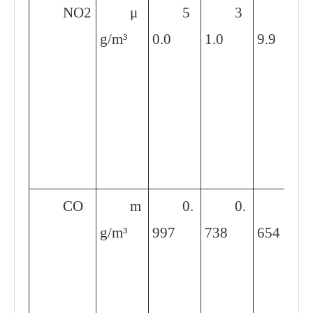
NO2
μ
5
3
2
g/m³
0.0
1.0
9.9
CO
m
0.
0.
0.
g/m³
997
738
654