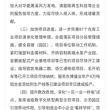
加大对华能濉溪风力发电、清能碳再生科技等企业
的服务指导力度，力促尽快入规入统，形成增量贡
献。
（三）加快项目进度。进一步完善97个在库工
业项目清单化管理举措，全面落实项目分段管理措
施，健全县镇（园区）、项目单位联动工作机制，
紧盯瑞瑟科金属材料、开扬铝制高端水泵产业园、
金鹏装配式产业基地项目等已签约项目尽快开工建
设；指导欧凯电器二期、佰亿通电缆项目、名开机
车等已开工项目尽快纳统；服务东博盛业年产6万吨
铝合金添加剂生产线等已建设项目早日建成投产。
（四）提升数改质效。深化“一区一业一样板”试
点，发挥省级数字化转型典型示范项目、示范园区
引领带动作用，引导制造业中小企业“看样学样”，完