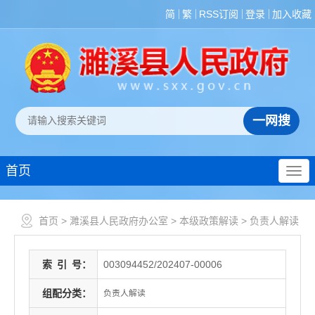
简
繁
RSS订阅
登录
加入收藏
首页
首页
>
濉溪县人民政府办公室
>
本级政策解读
>
负责人解读
索
引
号：
003094452/202407-00006
组配分类：
负责人解读