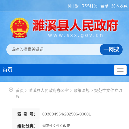
简
繁
RSS订阅
登录
加入收藏
首页
首页
>
濉溪县人民政府办公室
>
政策法规
>
规范性文件立改
废
索
引
号：
003094954/202506-00001
组配分类：
规范性文件立改废