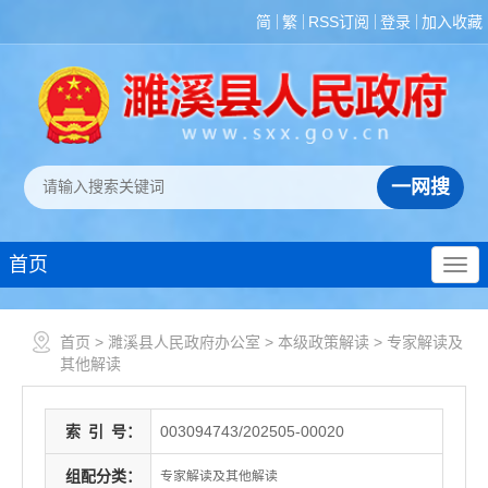
简
繁
RSS订阅
登录
加入收藏
首页
首页
>
濉溪县人民政府办公室
>
本级政策解读
>
专家解读及
其他解读
索
引
号：
003094743/202505-00020
组配分类：
专家解读及其他解读