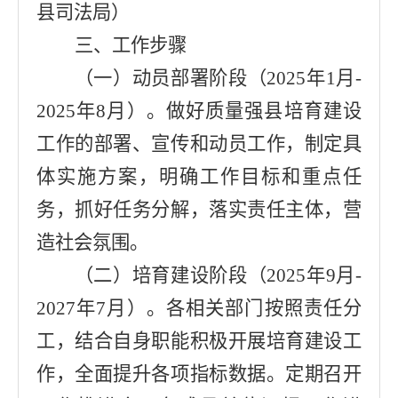
县司法局
）
三、工作步骤
（一）动员部署阶段（
2025
年
1
月
-
2025
年
8
月）。
做好质量强县培育建设
工作的部署、宣传和动员工作，制定具
体实施方案，明确工作目标和重点任
务，抓好任务分解，落实责任主体，营
造社会氛围。
（二）培育建设阶段（
2025
年
9
月
-
2027
年
7
月）。
各相关部
门
按照责任分
工，结合自身职能积极开展培育建设工
作，全面提升各项指标数据。
定期召开