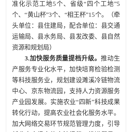
准化示范工地
5
个、省级
“
四个工地
”5
个、
“
黄山杯
”3
个、
“
相王杯
”15
个。（
牵
头单位：
县住建局
，配合单位：
县交通
运输局
、
县水务局
、
县发改委
、
县自然
资源和规划局）
3.
加快服务质量提档升级。
推动生
产服务专业化
水平，
加快培育检验检测
等科技服务业，规划建设
濉溪冷链物流
中心
、京东物流园，支持人力资源服务
产业园发展。实施农业
“
四新
”
科技成果
转化行动，提高农业社会化服务水平。
加大网络交易环节规范管理力度，引导