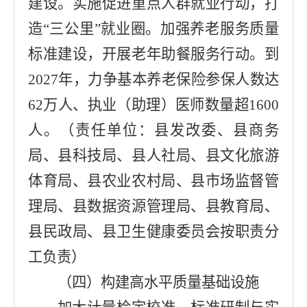
建设
。
实施促进
重点人群就业行动
，打
造
“
三公里
”
就业圈。加强养老服务质量
标准建设，开展老年助餐服务行动。
到
2027
年，力争基本养老保险参保人数达
62
万人
、
执业（助理）医师数量超
1600
人。
（责任单位：
县发改委
、
县商务
局
、
县科技局
、
县人社局
、
县文化旅游
体育局
、
县农业农村局
、
县市场监督管
理局
、
县数据资源管理局
、
县教育局
、
县民政局
、
县卫生健康委员会
按职责分
工负责
）
（四）构建高水平质量基础设施