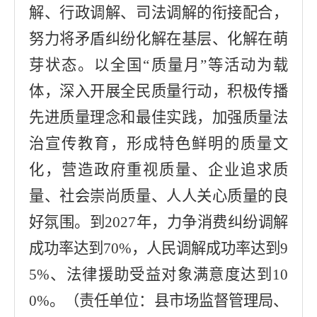
解、行政调解、司法调解的衔接配合，
努力将矛盾纠纷化解在基层、化解在萌
芽状态。以全国
“
质量月
”
等活动为载
体，深入开展全民质量行动，积极传播
先进质量理念和最佳实践，加强质量法
治宣传教育，形成特色鲜明的质量文
化，营造政府重视质量、企业追求质
量、社会崇尚质量、人人关心质量的良
好氛围。
到
2027
年，力争消费纠纷调解
成功率达到
70%
，人民调解成功率达到
9
5%
、法律援助受益对象满意度达到
10
0%
。
（责任单位：
县市场监督管理局
、