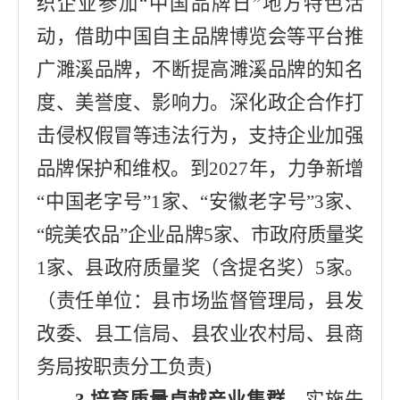
织企业参加
“
中国品牌日
”
地方特色
活
动，借助中国自主品牌博览会等平台推
广
濉溪
品牌，不断提高
濉溪
品牌的知名
度、美誉度、影响力。深化政企合作打
击侵权假冒等违法行为，支持企业加强
品牌保护和维权。
到
2027
年，力争新增
“
中国
老字号
”
1
家、
“
安徽老字号
”3
家
、
“
皖美农品
”
企业品牌
5
家
、
市政府质量奖
1
家、县政府质量奖（含提名奖）
5
家。
（
责任单位：
县市场监督管理局
，
县发
改委
、
县工信局
、
县农业农村局
、
县商
务局
按职责分工负责
)