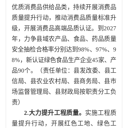
优质消费品供给品类，持续开展消费品
质量提升行动，推动消费品质量标准升
级，开展消费品高端品质认证。
到
2027
年，力争
县域农产品、食品、药品质量
安全抽检合格率分别达到
98%
、
97%
、
9
8%
，新认证绿色食品生产企业
45
家、产
品
90
个。（责任
单位：
县发改委
、
县工
信局
、
县农业农村局
、
县商务局
、
县市
场监督管理局
、
县财政局
按职责分工负
责
）
2.
大力
提升工程质量。
实施工程质
量提升行动，开展红色工地、绿色工