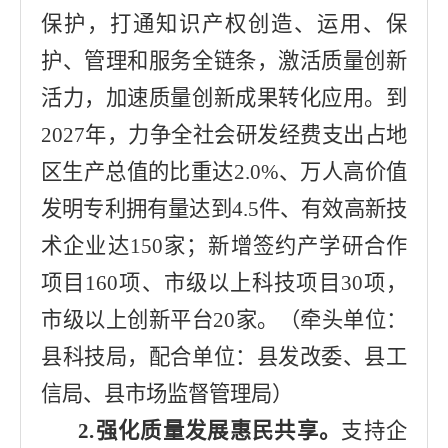
保护，打通知识产权创造、运用、保
护、管理和服务全链条，激活质量创新
活力，加速质量创新成果转化应用。到
2027
年，力争全社会研发经费支出占地
区生产总值的比重达
2.0
%
、
万人高价值
发明专利拥有量达到
4.5
件、有效高新技
术企业达
150
家
；新增签约产学研合作
项目
160
项、市级以上科技项目
30
项，
市级以上创新
平台
20
家。
（牵头单位
：
县科技局
，配合单位：
县发改委
、
县工
信局
、
县市场监督管理局
）
2.
强化质量发展惠民共享。
支持企