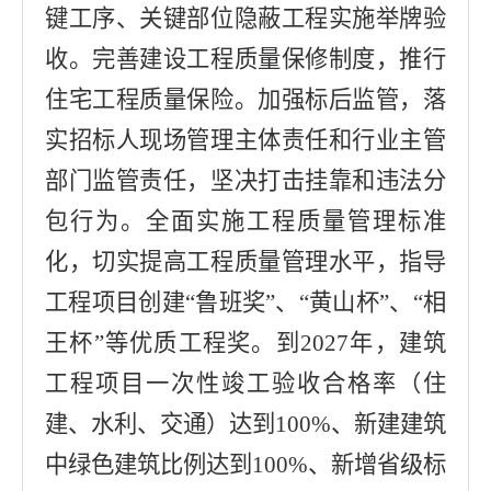
键工序、关键部位隐蔽工程实施举牌验
收。完善建设工程质量保修制度，推行
住宅工程质量保险。
加强标后监管，落
实招标人现场管理主体责任和行业主管
部门监管责任，坚决打击挂靠和违法分
包行为。
全面实施工程质量管理标准
化，切实提高工程质量管理水平，指导
工程项目创建
“
鲁班奖
”
、
“
黄山杯
”
、
“
相
王杯
”
等优质工程奖。
到
2027
年，建筑
工程项目一次性竣工验收合格率（住
建、水利、交通）达到
100%
、新建建筑
中绿色建筑比例达到
100%
、
新增
省级标