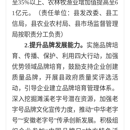
至
35%
以上、农林牧渔业增加值提高至
6
1
亿元。（责任单位：
县发改委
、
县工
信局
，
县农业农村局
、
县市场监督管理
局
按职责分工负责）
2.
提升品牌发展能力。
实施品牌培
育、传播、保护、利用四大行动，
加强
优势
领域
品牌培育
，鼓励支持企业创建
质量品牌，开展县政府质量奖评选活
动，
引导企业建立品牌培育管理体系。
深入挖掘濉溪老字号潜在资源，加强老
字号品牌文化宣传力度，
推动
“
中华老字
号
”“
安徽老字号
”
传承创新发展。
积极组