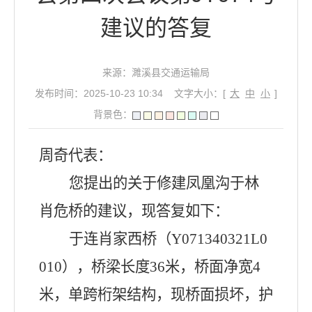
建议的答复
来源：濉溪县交通运输局
发布时间：2025-10-23 10:34
文字大小：[
大
中
小
]
背景色：
周奇代表
：
您提出的关于
修建凤凰沟于林
肖危桥
的
建议
，现答复如下：
于连肖家西桥（
Y0
71
340321L0
01
0
），桥梁长度
36
米，桥面净宽
4
米，单跨桁架结构，现桥面损坏，护