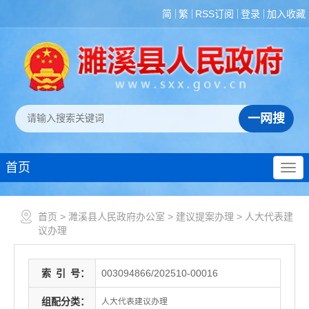
简
繁
RSS订阅
登录
加入收藏
首页
首页
>
濉溪县人民政府办公室
>
建议提案办理
>
人大代表建
议办理
索
引
号：
003094866/202510-00016
组配分类：
人大代表建议办理