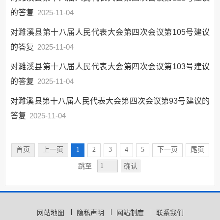
就业创业
的答复
2025-11-04
社会保险
对濉溪县第十八届人民代表大会第四次会议第105号建议
生态环境
的答复
2025-11-04
国有土地上房屋征收
对濉溪县第十八届人民代表大会第四次会议第103号建议
保障性住房
的答复
2025-11-04
农村危房改造
城市综合执法
对濉溪县第十八届人民代表大会第四次会议第93号建议的
市政服务
答复
2025-11-04
涉农补贴
公共文化服务
首页
上一页
1
2
3
4
5
下一页
尾页
医疗卫生
确认
跳至
安全生产
救灾
食品药品监管
网站地图
隐私声明
网站制度
联系我们