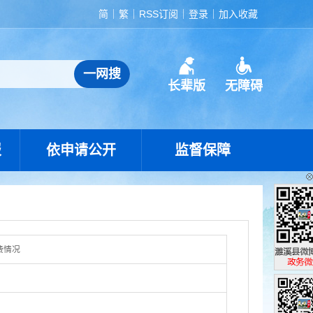
简
繁
RSS订阅
登录
加入收藏
长辈版
无障碍
报
依申请公开
监督保障
费情况
濉溪县政
政务微博