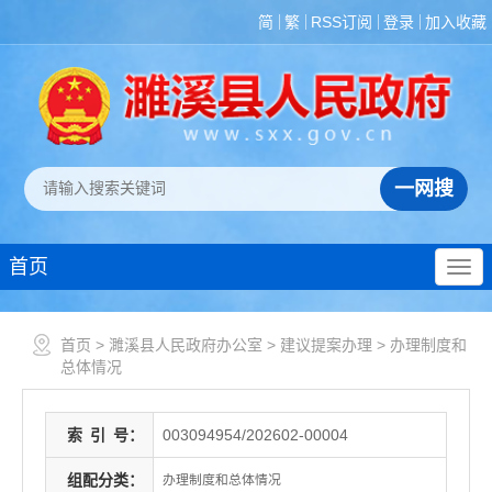
简
繁
RSS订阅
登录
加入收藏
首页
首页
>
濉溪县人民政府办公室
>
建议提案办理
>
办理制度和
总体情况
索
引
号：
003094954/202602-00004
组配分类：
办理制度和总体情况