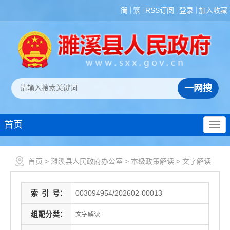
简
繁
RSS订阅
登录
加入收藏
首页
首页
>
濉溪县人民政府办公室
>
本级政策解读
>
文字解读
索
引
号：
003094954/202602-00013
组配分类：
文字解读