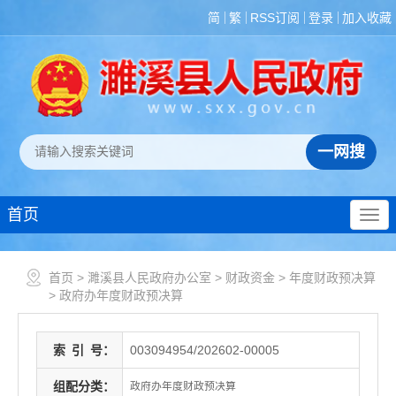
简
繁
RSS订阅
登录
加入收藏
首页
首页
>
濉溪县人民政府办公室
>
财政资金
>
年度财政预决算
>
政府办年度财政预决算
索
引
号：
003094954/202602-00005
组配分类：
政府办年度财政预决算