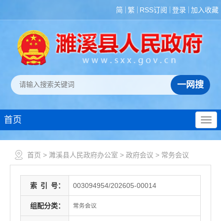
简
繁
RSS订阅
登录
加入收藏
首页
首页
>
濉溪县人民政府办公室
>
政府会议
>
常务会议
索
引
号：
003094954/202605-00014
组配分类：
常务会议