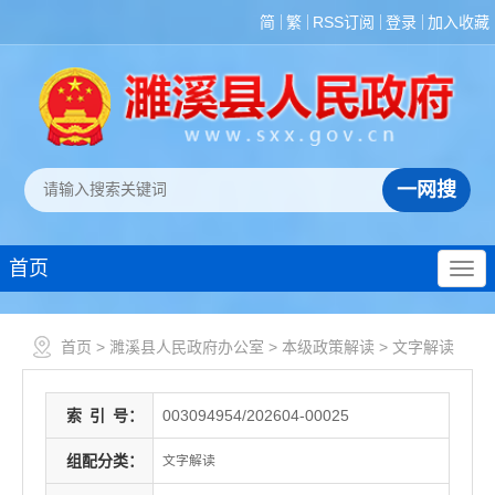
简
繁
RSS订阅
登录
加入收藏
首页
首页
>
濉溪县人民政府办公室
>
本级政策解读
>
文字解读
索
引
号：
003094954/202604-00025
组配分类：
文字解读