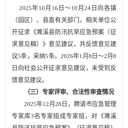
2025
年
10
月
16
日～
10
月
24
日向各镇
（园区）、县直有关部门，相关单位公
开征求《濉溪县防汛抗旱应急预案（征
求意见稿）》意见建议，共反馈意见建
议
5
条，采纳
5
条。
2026
年
1
月
8
日～
2
月
8
日向社会公开征求意见建议，
未受到
反
馈意见建议。
（三）专家评审、合法性审查情况
2025
年
12
月
28
日，聘请市应急管理
专家库
3
名专家组成专家组，对《濉溪