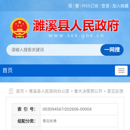
简
繁
RSS订阅
登录
加入收藏
首页
首页
>
濉溪县人民政府办公室
>
重大决策预公开
>
意见反馈
索
引
号：
003094567/202606-00004
组配分类：
意见反馈