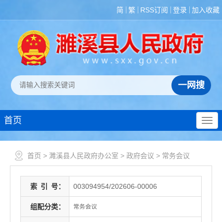
简
繁
RSS订阅
登录
加入收藏
首页
首页
>
濉溪县人民政府办公室
>
政府会议
>
常务会议
索
引
号：
003094954/202606-00006
组配分类：
常务会议