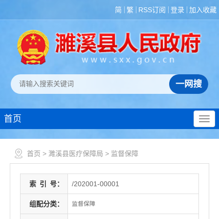
简
繁
RSS订阅
登录
加入收藏
首页
首页
>
濉溪县医疗保障局
>
监督保障
索
引
号：
/202001-00001
组配分类：
监督保障