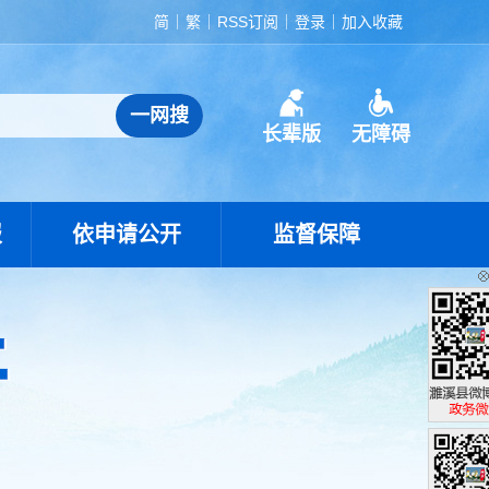
简
繁
RSS订阅
登录
加入收藏
长辈版
无障碍
报
依申请公开
监督保障
濉溪县政
政务微博