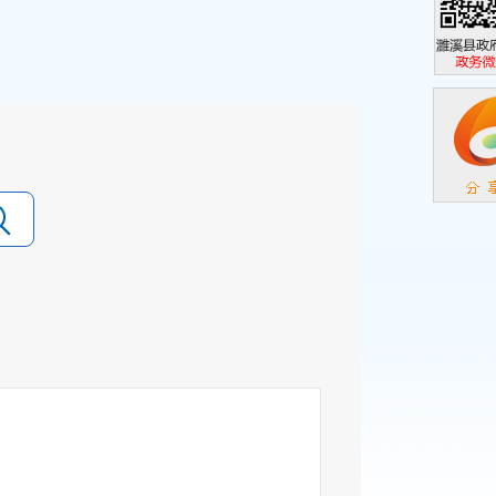
濉溪县政
政务微信