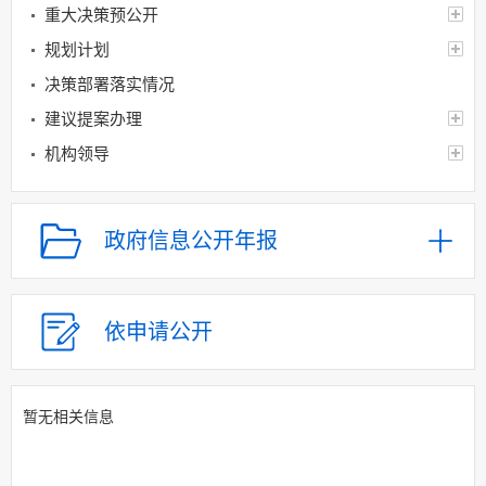
重大决策预公开
规划计划
决策部署落实情况
建议提案办理
机构领导
机构设置
人事信息
政府信息公开年报
财政资金
应急管理
乡村振兴（精准脱贫）
依申请公开
权责清单和动态调
整情况
暂无相关信息
公共服务和中介服务
行政权力运行