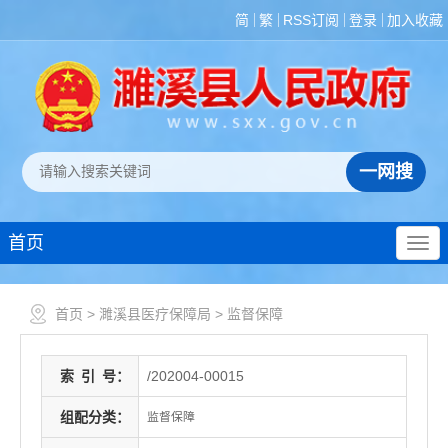
简
繁
RSS订阅
登录
加入收藏
首页
首页
>
濉溪县医疗保障局
>
监督保障
索
引
号：
/202004-00015
组配分类：
监督保障