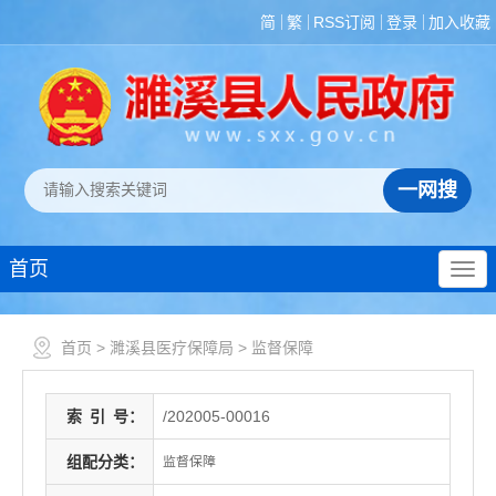
简
繁
RSS订阅
登录
加入收藏
首页
首页
>
濉溪县医疗保障局
>
监督保障
索
引
号：
/202005-00016
组配分类：
监督保障