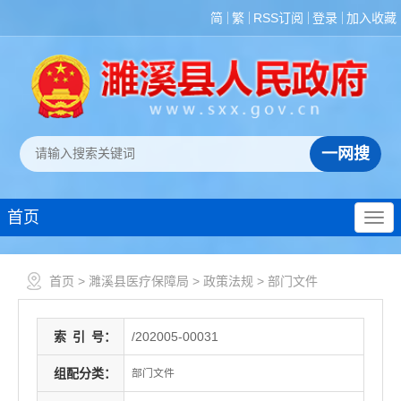
简
繁
RSS订阅
登录
加入收藏
首页
首页
>
濉溪县医疗保障局
>
政策法规
>
部门文件
索
引
号：
/202005-00031
组配分类：
部门文件