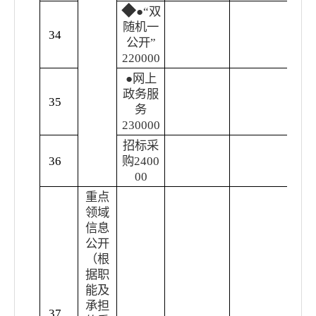
◆
●
“
双
监
随机一
34
法
公开
”
（
220000
●
网上
公
政务服
果
35
务
流
230000
省
招标采
公
36
购
2400
公
00
重点
领域
信息
公开
（根
据职
能及
承担
37