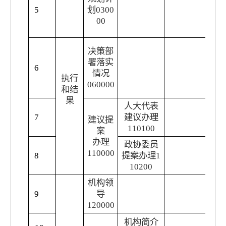
本
5
划
0300
作
00
决策部
重
署落实
6
门
情况
执行
实
060000
和结
果
人大代表
7
建议办理
人
建议提
110100
案
办理
政协委员
110000
8
提案办理
1
政
10200
机构领
领
9
导
导
120000
机构简介
机