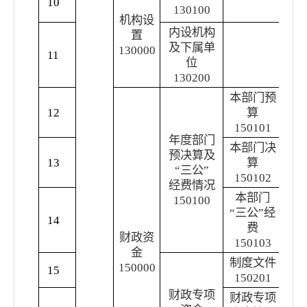
10
130100
间
机构设
内设机构
置
及下属单
内
130000
11
位
址
130200
本部门预
12
算
本
150101
年度部门
本部门决
预决算及
13
算
上
“三公”
150102
经费情况
本部门
150100
“三公”经
本
14
费
公
”
财政资
150103
金
制度文件
150000
15
县
150201
财政专项
财政专项