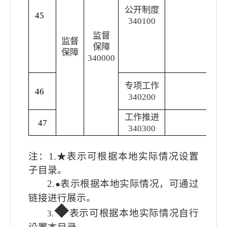
公开制度
调
45
340100
度
制
监督
监督
开
保障
保障
开
3
40000
度
发
专项工作
46
固
340200
息
工作推进
政
47
340300
简
注：
1.★
表示可根据本地实际情况设置
子目录。
2.
表示根据本地实际情况，可通过
●
链接进行展示。
◆
表示可根据本地实际情况自行
3.