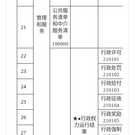
结
公共服
公
务清单
实
管理
和中介
服
和服
21
服务清
称
务
单
中
190000
决
行政许可
22
行
21
0101
行政处罚
23
行
210102
行政给付
24
行
210103
行政征收
25
行
210104
行政奖励
26
行
★●
行政权
210105
力
运行结
行政强制
果
27
行