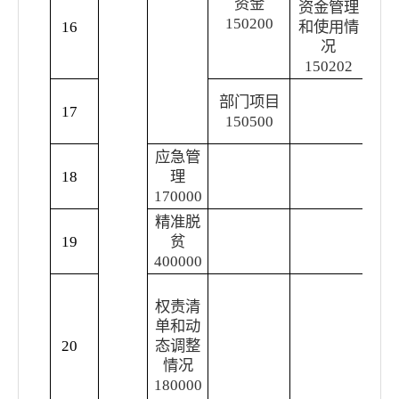
资金
资金管理
150200
16
和使用情
财
况
150202
公
部门项目
17
绩
150500
信
应急管
发
18
理
害
170000
息
精准脱
扶
19
贫
信
400000
集
权责清
任
单和动
录
20
态调整
况
情况
的
180000
管