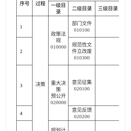
序号
过程
一级目
二级目录
三级目录
录
本
部门文件
1
规
010100
件
政策法
规
规
规范性文
010000
估
2
件立改废
备
010300
范
涉
域
意见征集
程
重大决
决策
3
020100
公
策
谈
预公开
形
020000
意见反馈
公
4
020200
纳
规划计