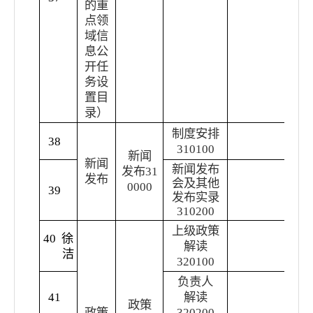
的重
点领
域信
息公
开任
务设
置目
录）
制度安排
新
38
310100
主
新闻
新闻
新闻
发布
发布
31
发布
新
会及其他
0000
39
发布实录
视
310200
上级政策
转
40
徐
解读
关
洁
320100
重
负责人
部
41
解读
文
政策
政策
320200
解