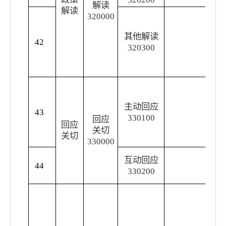
解读
解读
采
320000
喜
其他解读
件
42
320300
等
出
做
公
民
主动回应
布
43
330100
面
回应
回应
响
关切
关切
息
330000
在
互动回应
44
注
330200
回
政
开
舆
务