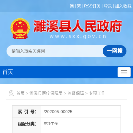
简
繁
RSS订阅
登录
加入收藏
首页
首页
>
濉溪县医疗保障局
>
监督保障
>
专项工作
索
引
号：
/202005-00025
组配分类：
专项工作