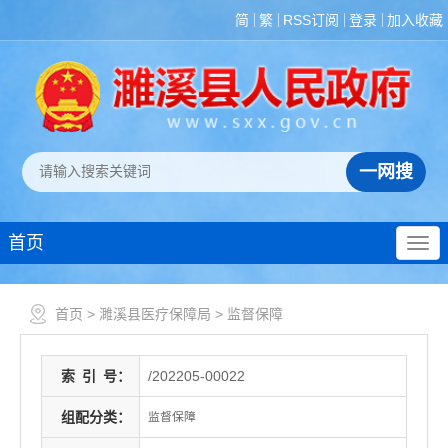
简
繁
RSS订阅
登录
加入收藏
首页
首页
>
濉溪县医疗保障局
>
监督保障
索
引
号：
/202205-00022
组配分类：
监督保障