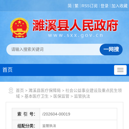
简
繁
RSS订阅
登录
加入收藏
首页
首页
>
濉溪县医疗保障局
>
社会公益事业建设及重点民生领
域
>
基本医疗卫生
>
医保监管
>
监管执法
索
引
号：
/202604-00019
组配分类：
监管执法