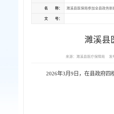
名
称：
濉溪县医保局参加全县政务新
文
号：
濉溪县
来源：濉溪县医疗保障局
发布
2026
年
3
月
9
日，在县政府四