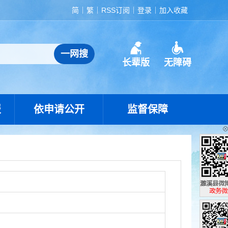
简
繁
RSS订阅
登录
加入收藏
长辈版
无障碍
报
依申请公开
监督保障
濉溪县政
政务微博