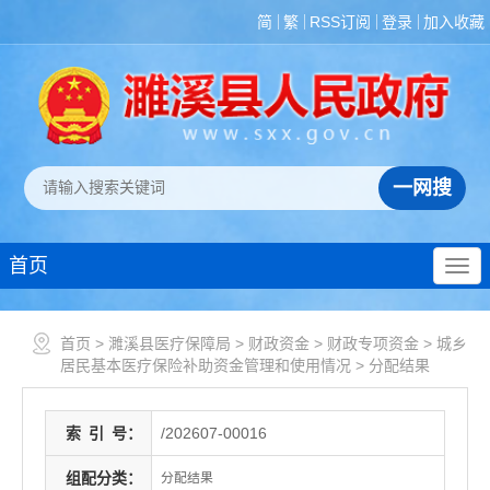
简
繁
RSS订阅
登录
加入收藏
首页
首页
>
濉溪县医疗保障局
>
财政资金
>
财政专项资金
>
城乡
居民基本医疗保险补助资金管理和使用情况
>
分配结果
索
引
号：
/202607-00016
组配分类：
分配结果