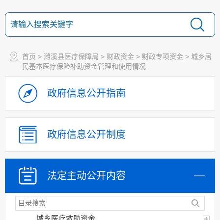
重大决策预公开
规划计划
决策部署落实情况
首页
>
濉溪县医疗保障局
>
财政资金
>
财政专项资金
>
城乡居
建议提案办理
民基本医疗保险补助资金管理和使用情况
机构领导
政府信息
公开指南
机构设置
人事信息
财政资金
政府信息
公开制度
年度财政预决算及
“三公”经费情况
财政专项资金
法定主动
公开内容
制度文件
财政专项资金管理
和使用情况
城乡医疗救助资金