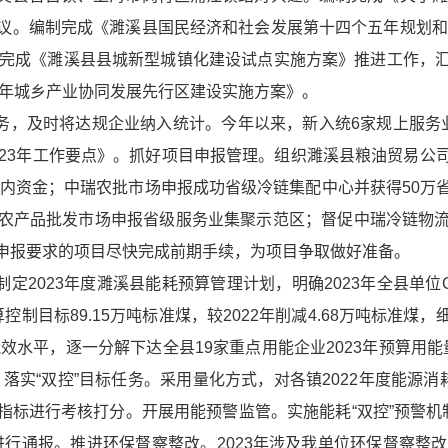
议。编制完成《濉溪县国民经济和社会发展第十四个五年规划和2
；完成《濉溪县县城新型城镇化建设试点实施方案》推进工作，
3年城乡产业协同发展先行区建设实施方案》。
服务，及时将达规企业纳入统计。今年以来，新入统6家规上服务
023年工作要点》。抓好项目申报管理。组织濉溪县粮油贸易公
算内资金；中瑞农批市场申报成功省级冷链集配中心并获得50
农产品批发市场申报省级服务业集聚示范区；督促中瑞冷链物
申报要求的项目尽快完成前期手续，为项目争取做好准备。
制定2023年度濉溪县能耗预算管理计划，明确2023年全县单位
算控制目标89.15万吨标准煤，较2022年削减4.68万吨标准
效水平，逐一分解下达全县19家重点用能企业2023年预算用能
。落实“双控”目标任务。采用量化方式，对各镇2022年度能源
指标进行考核打分。开展用能预警监管。实施能耗“双控”预警机
进行通报。推进环保督察整改。2023年涉及我单位环保督察整