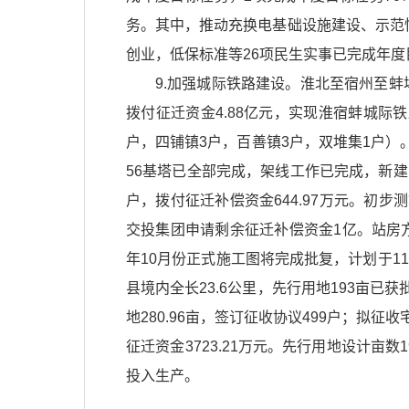
务。其中，推动充换电基础设施建设、示范
创业，低保标准等26项民生实事已完成年度
9.加强城际铁路建设。淮北至宿州至蚌
拨付征迁资金4.88亿元，实现淮宿蚌城际
户，四铺镇3户，百善镇3户，双堆集1户）
56基塔已全部完成，架线工作已完成，新建
户，拨付征迁补偿资金644.97万元。初步
交投集团申请剩余征迁补偿资金1亿。站房
年10月份正式施工图将完成批复，计划于1
县境内全长23.6公里，先行用地193亩已
地280.96亩，签订征收协议499户；拟
征迁资金3723.21万元。先行用地设计亩数
投入生产。