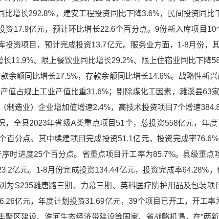
比增长292.8%，建安工程投资同比下降3.6%，民间投资同比下降1
资17.9亿元，预计环比增长22.6个百分点。9份新入库项目1
在库投资项目，预计完成投资13.7亿元。服务业方面，1-8月份，
长11.9%、限上餐饮业同比增长29.2%、限上住宿业同比下降58
贷款余额同比增长17.5%，存款余额同比增长14.6%。战略性新
新产值占规上工业产值比重31.6%；剔除煤化工因素，濉溪县63
术（制造业）企业增加值增速2.4%，高技术投资项目7个增速384.
全县2023年省级A类重点项目51个，总投资558亿元，年度计划
4个百分点。其中续建项目完成投资51.1亿元，投资完成率76.
高于序时进度25个百分点。省重点项目开工率为85.7%。县级重点
23.2亿元。1-8月份完成投资134.44亿元，投资完成率64.2
为S235濉唐路三期、力幕三期、英科医疗防护用品及包装项目
.26亿元，年度计划投资31.69亿元，39个项目已开工，开工率为9
集聚区建设、淮河生态经济带建设等国家、省战略机遇，在“两新