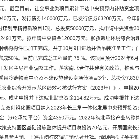
.6亿元。截至目前，社会事业类项目累计下达中央预算内补助资金项
940万元，发行债券140000万元，已发行债券63200万元，今
份谋划专精特新项目1项，总投资50000万元，拟申请中央资金3
22491万元，拟申请中央资金12000万元；柳孜遗址环境综
钢结构构件已加工完成，并于10月9日进场并做吊装准备工作；
成50%。目前已完成总工程量的 75 %。该项目预计2024年6
济开发区主导产业调整工作。落实南北合作共建有关政策，推动
县冷链物流中心及基础设施建设专项债项目3个，总投资7.8
现代农业综合开发示范区绩效考核试行方案（2023年）》。申报
2亿元。成功申报并下达皖北贴息资金114.82万元。成功申报并
芜双创孵化园项目纳入2023年长三角一体化发展中央预算投资5
6+2承接平台）资金4350万元。2022年皖北承接产业转移
金融政策支持园区基础设施整体提升项目总投资70亿元。开展国家长
美县哲古镇、上海市闵行区浦江镇结对共建。编制完成《关于濉溪