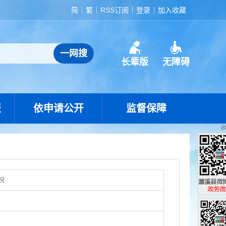
简
繁
RSS订阅
登录
加入收藏
长辈版
无障碍
报
依申请公开
监督保障
况
濉溪县政
政务微博