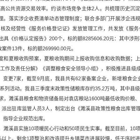
公共资源交易效率。约谈市场竞争主体2人。共梳理历史沉淀保证金
费管理。落实涉企收费清单动态管理制度；联合多部门开展涉企违
核及经营性《服务价格登记证》发放管理工作，共发放《服务
价格认定报告》200个，标的额8285606.20元：其中涉刑事案
案件13件，标的额269990.00元。
制度和夏粮收购预案，夏粮收购期间上报收购信息和收购数据；
重点工作及责任分解》《调整粮食安全领导小组》，积极推进县级
变更7家，截至9月底，我县共有62家备案企业，新增粮食企业
系列活动。我县三季度末政策性储粮库存约35.2万吨，其中县级储
求，濉溪县粮食和物资储备局对袁店粮站1600吨最低收购价粮、铁
管，派出驻库监管人员3人，制定出台《濉溪县政策性粮食出库
，指导企业规范出库。
年，濉溪县实施10项暖民心行动和50项民生实事。截至目前，10
%以上。剩余1项整治和改造提升乡镇菜市进展较慢，低于序时进