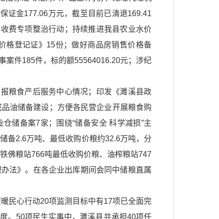
177.06万元，截至目前已清退169.41
规收费专项整治行动；持续推进我县农业水价
价格登记证》15份；做好商品房销售价格备
件185件，标的额55564016.20元；涉纪
上报粮食产后服务中心情况；印发《濉溪县政
成品油储备建设；方便各民营企业开展粮食购
仓储备案7家；围绕“储备安全 科学减损”主
备2.6万吨、最低收购价粮约32.6万吨，分
佛粮站766吨最低收购价粮、油榨粮站747
管理办法》。在各企业出库期间会同中储粮直属
项暖民心行动20项监测目标中有17项已全面完
度。50项民生实事中，濉溪县共承担40项任