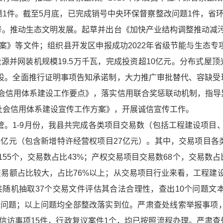
1件。截至5月底，已完成销号中央环保督察整改问题1件，省
号。推动生态文明发展。起草并出台《加快产业结构调整推动减
》等文件；组织县开发区申报成功2022年省级节能与生态专
源并网装机规模19.5万千瓦，完成投资超10亿元。分布式屋顶光
建设。全面推行证明事项告知承诺制，大力推广审批替代、容缺受
会信用体系建设工作要点》，落实信用联合奖惩联动机制，指导
县社会信用体系建设宣传工作方案》，开展诚信宣传工作。
监管。1-9月份，我县共完成各类项目交易数（包括工程建设项
4526亿元（包含新增特许经营权项目27亿元）。其中，交易项目
155个，交易数占比43%；产权交易项目交易数68个，交易数占
交易额占比较大，占比76%以上；从交易项目行业来看，工程建
共随机抽取37个交易文件评估其合法合理性，查出10个问题文
个问题；以上问题均全部整改落实到位。严肃查处线索举报事项，
信访事项15件，行政复议案件1个，均已按照流程办理。严肃