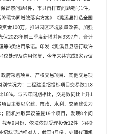
环保督察问题4件，市县自排查问题销号1件，
污降碳协同增效落实方案》《濉溪县打造全国
项资金100万，推进园区环境质量改善。加强
伏2023年前三季度新增并网3397户，合计
理等6类信用承诺。印发《濉溪县县级行政许
异议处理及信用修复，今年来共完成6家异议
目、政府采购项目、产权交易项目、其他交易项
各类别情况为：工程建设招投标项目交易数118
比18%。与去年同期相比，交易数同比上升1
设项目主要以房建、市政、水利、交通建设为
本；随机抽取异议答复19个项目，发现8个问
截至9月份，依法依规受理投诉12件（招投
查处招标活动相对人，截至9月份，处理代理机