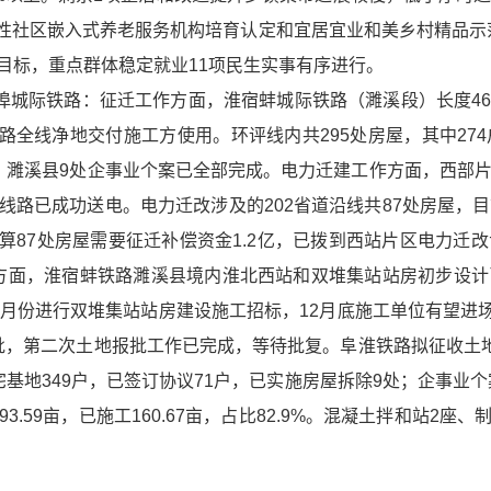
性社区嵌入式养老服务机构培育认定和宜居宜业和美乡村精品示
目标，重点群体稳定就业11项民生实事有序进行。
埠城际铁路：征迁工作方面，淮宿蚌城际铁路（濉溪段）长度46.4
铁路全线净地交付施工方使用。环评线内共295处房屋，其中274
。濉溪县9处企事业个案已全部完成。电力迁建工作方面，西部片
线路已成功送电。电力迁改涉及的202省道沿线共87处房屋，目
测算87处房屋需要征迁补偿资金1.2亿，已拨到西站片区电力迁
方面，淮宿蚌铁路濉溪县境内淮北西站和双堆集站站房初步设计已
1月份进行双堆集站站房建设施工招标，12月底施工单位有望
获批，第二次土地报批工作已完成，等待批复。阜淮铁路拟征收土地面积
征收宅基地349户，已签订协议71户，已实施房屋拆除9处；企事
193.59亩，已施工160.67亩，占比82.9%。混凝土拌和站2