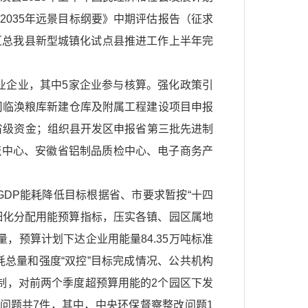
035年远景目标纲要》中期评估报告（征求
汇总我县新型城镇化试点县推进工作上半年完
业企业，其中5家企业参与核算。强化政策引
司临涣粮库新建仓库及附属工程建设项目申报
万省级资金；组织县开发区申报省第三批先进制
流中心、安徽省铝制品质检中心、电子商务产
GDP能耗降低目标根据省、市要求暂按“十四
煤，细化分配用能预算指标，压实各镇、园区属地
量，预算计划下达企业用能量84.35万吨标准
消耗总量和强度“双控”目标完成情况、公共机构
制，对前两个季度超预算用能的2个园区下发
改问题共7件，其中，中央环保督察整改问题1