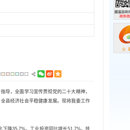
濉溪县政
政务微信
为指导，全面学习宣传贯彻党的二十大精神，
了全县经济社会平稳健康发展。现将我委工作
降35.7%，工业投资同比增长51.7%，技