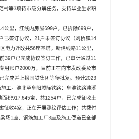
范村等3项待市级分解任务，支持毕业生求职
公里，红线内房屋699户，已拆除699户，
户已签订协议，21户未签订协议（刘桥镇14
区电力迁改共56座基塔，新建线路11公里，
前39户已完成协议签订工作，已审计通过11
改专用账户2000万，目前正在向市发改委及市
完成并上报国铁集团等待批复。预计2023
进场施工。淮北至阜阳城际铁路：阜淮铁路濉溪
917.645亩，共1254户，已完成征收土
业个案征收4家，正在开展测绘评估工作；共拨付
座、制梁场1座、钢筋加工厂3座及施工便道已全部