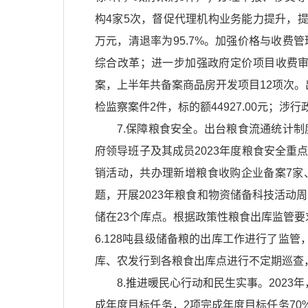
构4家5次，督促代理机构业务能力提升，提高
万元，清退率为95.7%。加强价格与收
综合改革；进一步加强政府定价项目收费审
案，上半年共备案商品房开发项目12项次。出具《
检监察案件2件，标的额44927.00元；涉行政
7.保障粮食安全。出台粮食流通统计
府领导班子及其成员2023年度粮食安全
销活动，共办理新增粮食收购企业备案7家、
题，开展2023年粮食和物资储备科技活动周
储在23个库点。根据政策性粮食出库监管要
6.128吨县级储备粮的出库工作进行了监
库、农发行到各粮食出库点进行不定期巡查
8.推进暖民心行动和民生实事。2023
成年度目标任务，2项完成年度目标任务70