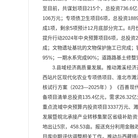
至目前，共谋划项目215个，总投资736
106万元；专项债卫生项目6项，总投资188
成1项，剩余5项预计12月底部分完工。8月
提升行动2024年中央预算项目6项，总投资
成；文物遗址基坑的文物保护施工已完成；
95%；一期水系完成90%；道路路基土修整完
3.县域经济高质量发展。推动濉溪经
西站片区现代化农业专项债项目、淮北市濉溪
核试行方案（2023—2025年）》《百善
备项目清单总投资135.4亿元，需求26.3
重点流域中央预算内投资项目3337万元、濉
发展暨皖北承接产业转移集聚区省级补助资金（
地出让5宗，458.53亩。报送充分利用
目库中期评估调整相关工作。推动与西藏措