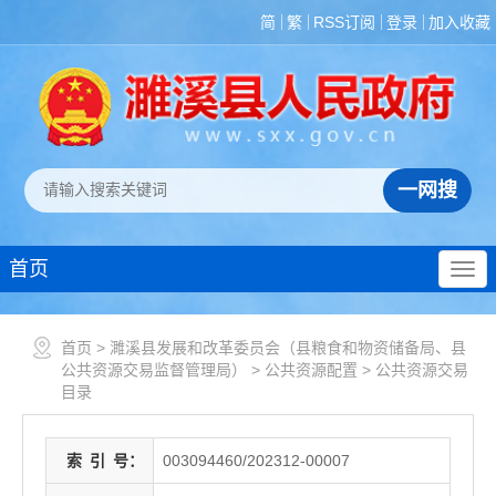
简
繁
RSS订阅
登录
加入收藏
首页
首页
>
濉溪县发展和改革委员会（县粮食和物资储备局、县
公共资源交易监督管理局）
>
公共资源配置
>
公共资源交易
目录
索
引
号：
003094460/202312-00007