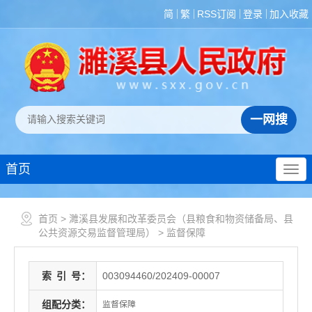
简
繁
RSS订阅
登录
加入收藏
首页
首页
>
濉溪县发展和改革委员会（县粮食和物资储备局、县
公共资源交易监督管理局）
>
监督保障
索
引
号：
003094460/202409-00007
组配分类：
监督保障