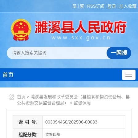
简
繁
RSS订阅
登录
加入收藏
首页
首页
>
濉溪县发展和改革委员会（县粮食和物资储备局、县
公共资源交易监督管理局）
>
监督保障
索
引
号：
003094460/202506-00033
组配分类：
监督保障