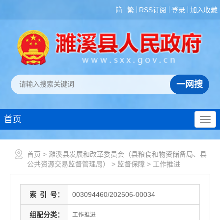
简
繁
RSS订阅
登录
加入收藏
首页
首页
>
濉溪县发展和改革委员会（县粮食和物资储备局、县
公共资源交易监督管理局）
>
监督保障
>
工作推进
索
引
号：
003094460/202506-00034
组配分类：
工作推进