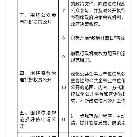
的政策文件，除依法依规应当保
7
公众参与，并及时公开执行情况
三、围绕公众参
表列席政府决策会议机制，推动
与抓好决策公开
政府决策会议。
8
积极开展
“
政府开放日
”
等活动，
加强行政机关权力配置和运行信
9
规范履职。
四、围绕监督管
深化公共企事业单位信息公开，
理抓好权责公开
重要性的公共企事业单位信息公
10
公开的范围、内容、方式和时限
续优化公开平台和咨询窗口建设
求，不断改进信息公开工作水平
五、围绕依法规
进一步规范办理程序，主动沟通
范抓好依申请公
11
请，提升答复质效，防范法律风
开