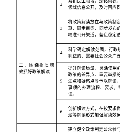
紧扣民生领域，深化惠农、教育
2
领域信息公开，及时回应群众关
将政策解读放在与政策制定同等
3
草、同步审签、同步发布的
“
三
精准公开渠道，营造稳定透明可
科学确定解读范围，行政规范性
4
利益的、需要社会公众广泛知晓
二、围绕提质增
提升解读质量，灵活使用群众喜
效抓好政策解读
政策的差异点、重要举措的创新
5
注点和疑惑点等予以解读，涉及
事项的办理流程、要求。坚决杜
读。
创新解读方式，在按要求做好文
6
漫等解读形式加强解读效果，力
建立健全政策制定公众参与、执