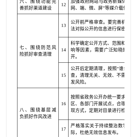
六、围绕功能完
加强政府网站与政务新媒体协同
12
善抓好渠道建设
网、端、微、屏
”
等媒介载体，
公开前严格审查。要完善机制、
13
法对拟公开的信息进行保密审查
科学确定公开方式、范围和时限
七、围绕防范风
14
响等因素，需要广泛知晓的全面
险抓好审查清理
开。
公开后定期清理，按照
“
谁公开
15
查，清理无关、无效、不需长期
发风险。
按照省政务公开办统一要求分层
16
区、各部门开展试点，合理整合
八、围绕基层减
现方式，定期对目录进行检查调
负抓好作风改进
严格落实关于持续整治数字形式
17
际，杜绝无效信息发布。