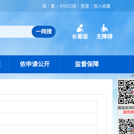
简
繁
RSS订阅
登录
加入收藏
长辈版
无障碍
报
依申请公开
监督保障
濉溪县政
政务微博