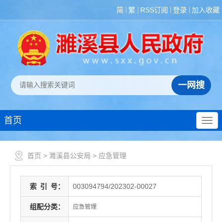
简
繁
RSS订阅
登录
加入收藏
首页
首页
>
濉溪县公安局
>
应急管理
索
引
号：
003094794/202302-00027
组配分类：
应急管理