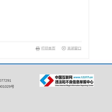
打印本页
关闭窗口
77291
01029号