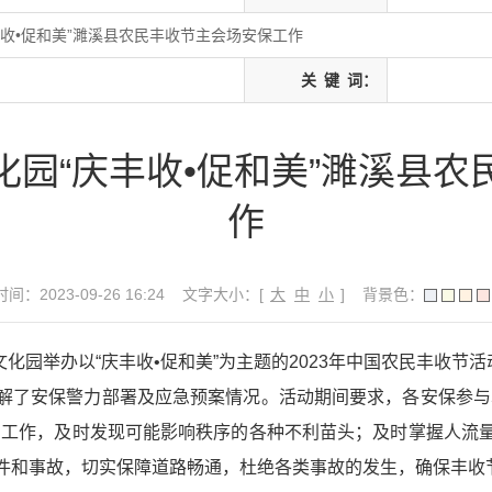
收•促和美”濉溪县农民丰收节主会场安保工作
关
键
词：
园“庆丰收•促和美”濉溪县农
作
间：2023-09-26 16:24
文字大小：[
大
中
小
]
背景色：
化园举办以“庆丰收•促和美”为主题的2023年中国农民丰收节活
了安保警力部署及应急预案情况。活动期间要求，各安保参与单
护工作，及时发现可能影响秩序的各种不利苗头；及时掌握人流
件和事故，切实保障道路畅通，杜绝各类事故的发生，确保丰收