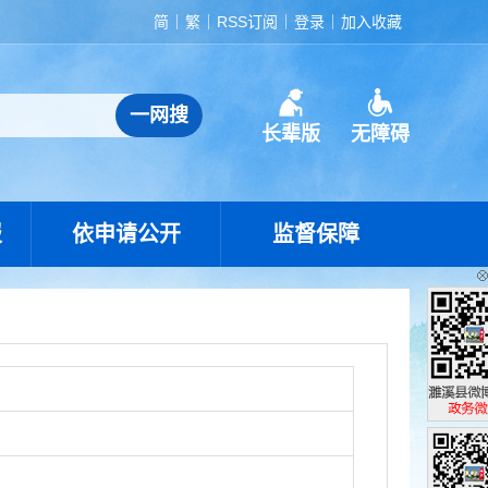
简
繁
RSS订阅
登录
加入收藏
长辈版
无障碍
报
依申请公开
监督保障
濉溪县政
政务微博