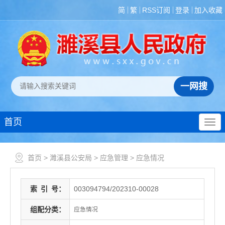
简
繁
RSS订阅
登录
加入收藏
首页
首页
>
濉溪县公安局
>
应急管理
>
应急情况
索
引
号：
003094794/202310-00028
组配分类：
应急情况