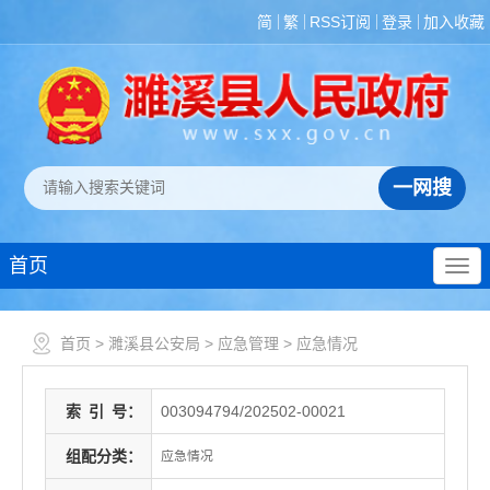
简
繁
RSS订阅
登录
加入收藏
首页
首页
>
濉溪县公安局
>
应急管理
>
应急情况
索
引
号：
003094794/202502-00021
组配分类：
应急情况