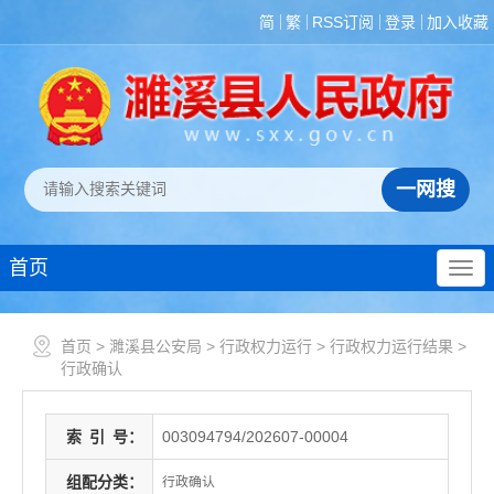
简
繁
RSS订阅
登录
加入收藏
首页
首页
>
濉溪县公安局
>
行政权力运行
>
行政权力运行结果
>
行政确认
索
引
号：
003094794/202607-00004
组配分类：
行政确认