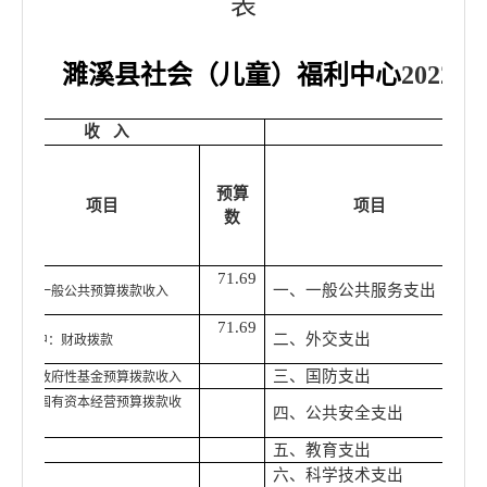
表
濉溪县社会（儿童）福利中心
2022年
单
收
入
预算
项目
项目
数
71.69
一、一般公共服务支出
一、一般公共预算拨款收入
71.69
二、外交支出
其中：
财政拨款
三、国防支出
二、政府性基金预算拨款收入
三、国有资本经营预算拨款收
四、公共安全支出
入
五、教育支出
六、科学技术支出