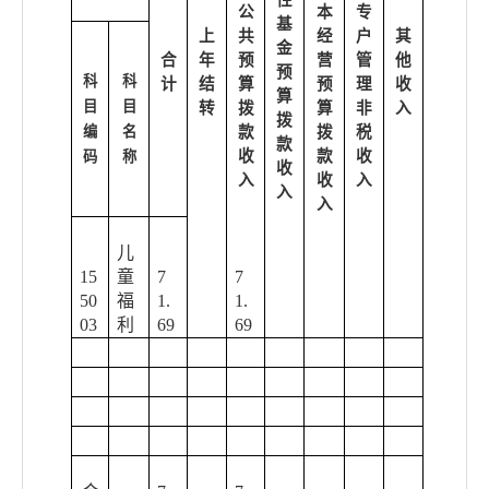
性
公
本
专
基
上
共
经
户
其
金
合
年
预
营
管
他
预
科
科
计
结
算
预
理
收
算
目
目
转
拨
算
非
入
拨
编
名
款
拨
税
款
收
款
收
码
称
收
入
收
入
入
入
儿
15
童
7
7
50
福
1.
1.
03
利
69
69