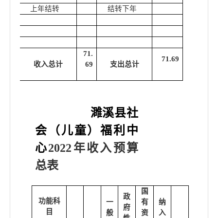
上年结转
结转下年
71.
71.69
收入总计
69
支出总计
濉溪县社
会（儿童）福利中
心
2022年
收入预算
总表
国
政
功能科
一
有
纳
府
目
般
资
入