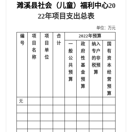
濉溪县社会（儿童）福利中心
20
22年项目
支出总表
单位：万元
编
项
项
合
2022年预算
号
目
目
计
一
政
纳入
国
名
单
般
府
专户
有
称
位
公
性
的非
资
共
基
税预
本
预
金
算
经
算
预
营
算
预
算
无