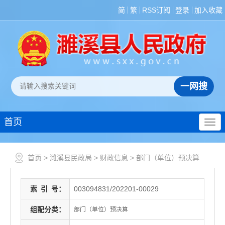
简
繁
RSS订阅
登录
加入收藏
首页
首页
>
濉溪县民政局
>
财政信息
>
部门（单位）预决算
索
引
号：
003094831/202201-00029
组配分类：
部门（单位）预决算