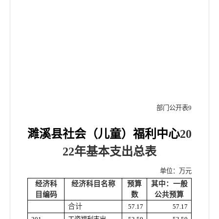
部门公开表
9
濉溪县社会（儿童）福利中心
20
22年基本
支出总表
单位：万元
经济科
经济科目名称
预算
其中：一般
目编码
数
公共预算
合计
57.17
57.17