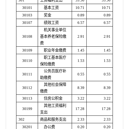
301
工资福利支出
53.50
53.50
30101
基本工资
10.71
10.71
30103
奖金
0.89
0.89
30107
绩效工资
6.57
6.57
机关事业单位
30108
基本养老保险缴
2.91
2.91
费
30109
职业年金缴费
1.45
1.45
职工基本医疗
30110
1.53
1.53
保险缴费
公务员医疗补
30111
0.55
0.55
助缴费
其他社会保障
30112
8.39
8.39
缴费
30113
住房公积金
3.22
3.22
其他工资福利
30199
17.28
17.28
支出
302
商品和服务支出
2.33
2.33
30201
办公费
0.20
0.20