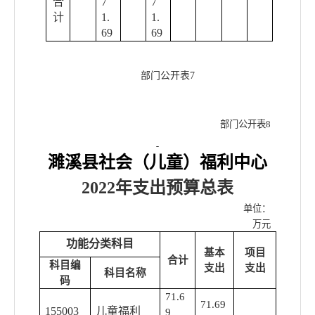
合
7
7
计
1.
1.
69
69
部门公开表
7
部门公开表
8
濉溪县社会（儿童）福利中心
2022年
支出预算总表
单位：
万元
功能分类科目
基本
项目
合计
科目编
支出
支出
科目名称
码
71.6
71.69
155003
儿童福利
9