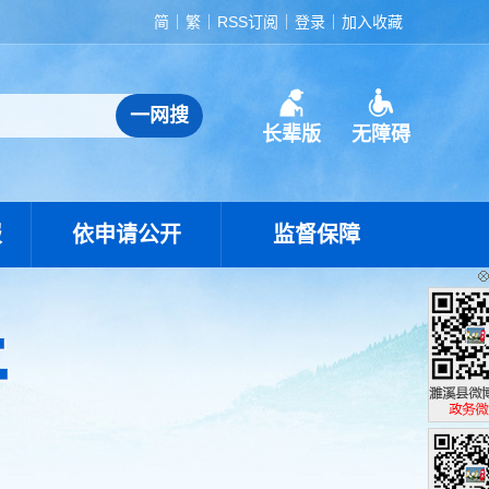
简
繁
RSS订阅
登录
加入收藏
长辈版
无障碍
报
依申请公开
监督保障
濉溪县政
政务微博