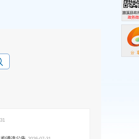
濉溪县政
政务微信
-31
机构遴选公告
2026-07-31