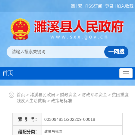
简
繁
RSS订阅
登录
加入收藏
首页
首页
>
濉溪县民政局
>
财政资金
>
财政专项资金
>
贫困重度
残疾人生活救助
>
政策与标准
索
引
号：
003094831/202209-00018
组配分类：
政策与标准