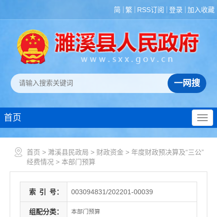
简
繁
RSS订阅
登录
加入收藏
首页
首页
>
濉溪县民政局
>
财政资金
>
年度财政预决算及“三公”
经费情况
>
本部门预算
索
引
号：
003094831/202201-00039
组配分类：
本部门预算