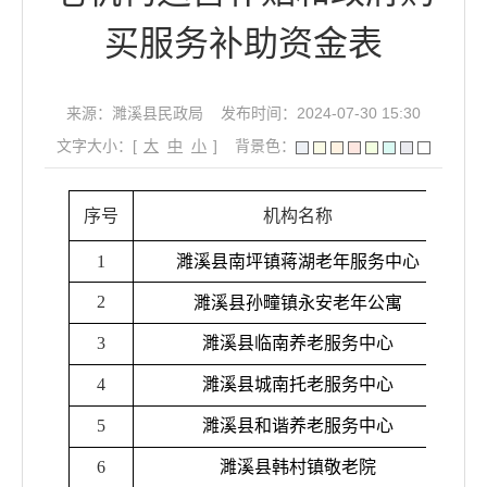
买服务补助资金表
来源：濉溪县民政局
发布时间：2024-07-30 15:30
文字大小：[
大
中
小
]
背景色：
序号
机构名称
1
濉溪县南坪镇蒋湖老年服务中心
2
濉溪
县孙疃镇永安
老年公寓
3
濉溪县临南养老服务中心
4
濉溪县城南托老服务中心
5
濉溪县和谐养老服务中心
6
濉溪县韩村镇敬老院