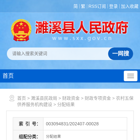
简
繁
RSS订阅
登录
加入收藏
首页
首页
>
濉溪县民政局
>
财政资金
>
财政专项资金
>
农村五保
供养服务机构建设
>
分配结果
索
引
号：
003094831/202407-00028
组配分类：
分配结果