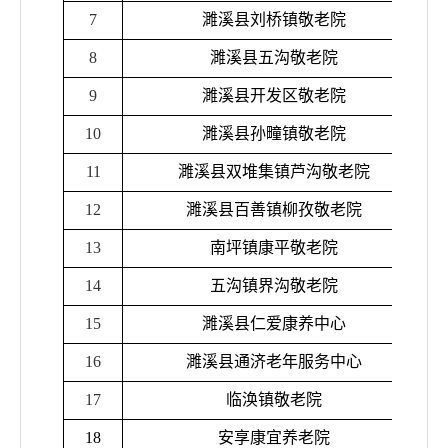
7
濉溪县刘桥镇敬老院
8
濉溪县五沟敬老院
9
濉溪县开发区敬老院
10
濉溪县孙疃镇敬老院
11
濉溪县双堆集镇芦沟敬老院
12
濉溪县百善镇柳孜敬老院
13
南坪镇康平敬老院
14
五沟镇界沟敬老院
15
濉溪县仁爱康养中心
16
濉溪县通济老年服务中心
17
临涣镇敬老院
18
安享康宜养老院