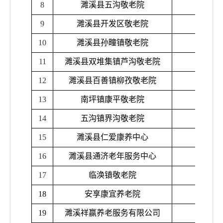
8
濉溪县五沟敬老院
9
濉溪县开发区敬老院
10
濉溪县孙疃镇敬老院
11
濉溪县双堆集镇芦沟敬老院
12
濉溪县百善镇柳孜敬老院
13
南坪镇康平敬老院
14
五沟镇界沟敬老院
15
濉溪县仁爱康养中心
16
濉溪县通济老年服务中心
17
临涣镇敬老院
18
安享康宜养老院
19
濉溪祥赢养老服务有限公司