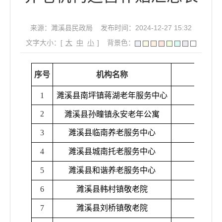
来源：濉溪县民政局
发布时间：2024-12-27 15:32
文字大小：[
大
中
小
]
背景色：
序号
机构名称
1
濉溪县南坪镇蒋湖老年服务中心
2
濉溪
县孙疃镇永安
老年公寓
3
濉溪县临南养老服务中心
4
濉溪县城南托老服务中心
5
濉溪县和谐养老服务中心
6
濉溪县韩村镇敬老院
7
濉溪县刘桥镇敬老院