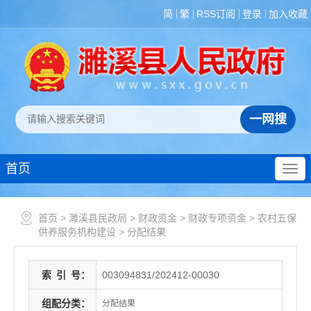
简
繁
RSS订阅
登录
加入收藏
首页
首页
>
濉溪县民政局
>
财政资金
>
财政专项资金
>
农村五保
供养服务机构建设
>
分配结果
索
引
号：
003094831/202412-00030
组配分类：
分配结果