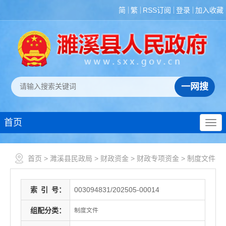
简
繁
RSS订阅
登录
加入收藏
首页
首页
>
濉溪县民政局
>
财政资金
>
财政专项资金
>
制度文件
索
引
号：
003094831/202505-00014
组配分类：
制度文件